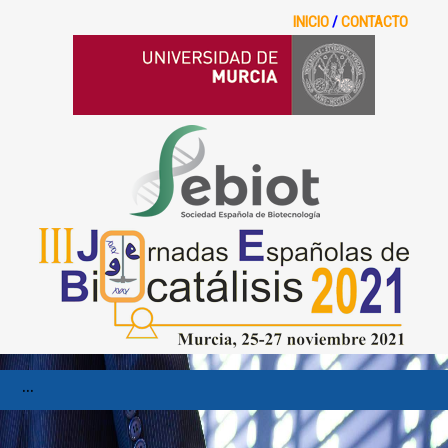
INICIO
/
CONTACTO
...