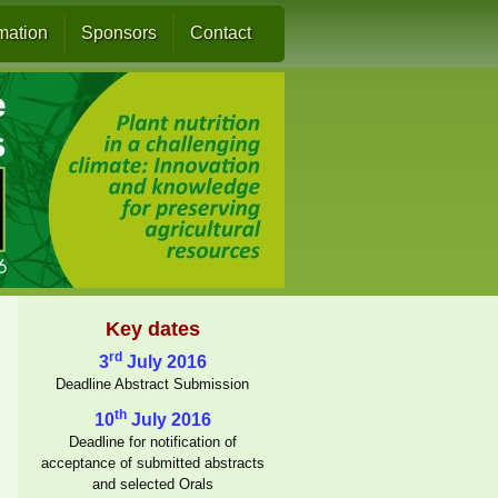
rmation
Sponsors
Contact
Key dates
rd
3
July 2016
Deadline Abstract Submission
th
10
July 2016
Deadline for notification of
acceptance of submitted abstracts
and selected Orals