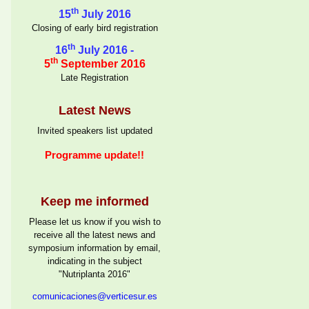
th
15
July 2016
Closing of early bird registration
th
16
July 2016 -
th
5
September 2016
Late Registration
Latest News
Invited speakers list updated
Programme update!!
Keep me informed
Please let us know if you wish to
receive all the latest news and
symposium information by email,
indicating in the subject
"Nutriplanta 2016"
comunicaciones
­@verticesur.es