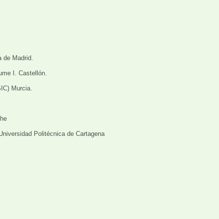
a de Madrid.
ume I. Castellón.
IC) Murcia.
che
 Universidad Politécnica de Cartagena