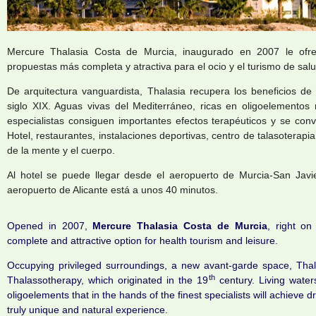
Mercure Thalasia Costa de Murcia, inaugurado en 2007 le ofre
propuestas más completa y atractiva para el ocio y el turismo de salu
De arquitectura vanguardista, Thalasia recupera los beneficios de 
siglo XIX. Aguas vivas del Mediterráneo, ricas en oligoelemento
especialistas consiguen importantes efectos terapéuticos y se conv
Hotel, restaurantes, instalaciones deportivas, centro de talasotera
de la mente y el cuerpo.
Al hotel se puede llegar desde el aeropuerto de Murcia-San Javi
aeropuerto de Alicante está a unos 40 minutos.
Opened in 2007,
Mercure Thalasia Costa de Murcia
, right on
complete and attractive option for health tourism and leisure.
Occupying privileged surroundings, a new avant-garde space, Thala
th
Thalassotherapy, which originated in the 19
century. Living water
oligoelements that in the hands of the finest specialists will achieve 
truly unique and natural experience.