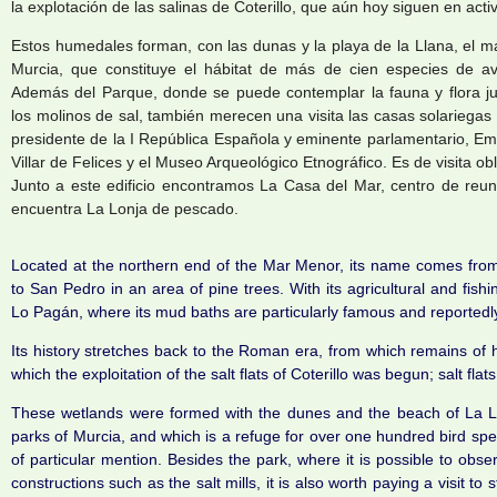
la explotación de las salinas de Coterillo, que aún hoy siguen en acti
Estos humedales forman, con las dunas y la playa de la Llana, el 
Murcia, que constituye el hábitat de más de cien especies de av
Además del Parque, donde se puede contemplar la fauna y flora j
los molinos de sal, también merecen una visita las casas solariegas 
presidente de la I República Española y eminente parlamentario, Emi
Villar de Felices y el Museo Arqueológico Etnográfico. Es de visita ob
Junto a este edificio encontramos La Casa del Mar, centro de reun
encuentra La Lonja de pescado.
Located at the northern end of the Mar Menor, its name comes from
to San Pedro in an area of pine trees. With its agricultural and fishing
Lo Pagán, where its mud baths are particularly famous and reportedly
Its history stretches back to the Roman era, from which remains o
which the exploitation of the salt flats of Coterillo was begun; salt flat
These wetlands were formed with the dunes and the beach of La Lla
parks of Murcia, and which is a refuge for over one hundred bird sp
of particular mention. Besides the park, where it is possible to obs
constructions such as the salt mills, it is also worth paying a visit t