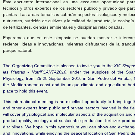
Este encuentro internacional es una excelente oportunidad para
técnicos y otros expertos de los sectores público y privado que part
plantas. Las áreas temáticas cubrirán aspectos fisiológicos y molecu
nutrientes, nutrición de cultivos y la calidad del producto, la ecologí
de fertilizantes, ciencias ambientales y disciplinas relacionadas.
Esperamos que en este simposio se puedan mostrar e intercamb
reciente, ideas e innovaciones, mientras disfrutamos de la tranq
parque natural.
The Organizing Committee is pleased to invite you to the
XVI Simpos
las Plantas - NutriPLANTA2016
, under the auspices of the Span
Physiology, from 25-28 September 2016 in San Pedro del Pinatar, M
the Mediterranean coast and its unique climate and agricultural he
place to hold this event.
This international meeting is an excellent opportunity to bring toge
and other experts from public and private sectors involved in the fie
will cover physiological and molecular aspects of the acquisition and di
product quality, ecology and sustainable production, fertilizer prod
disciplines. We hope in this symposium you can show and exchang
and innovations, while enjoying the peaceful location of San Pedro del