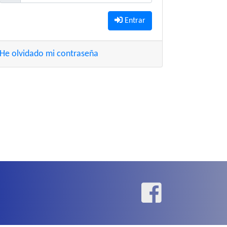
Entrar
He olvidado mi contraseña