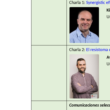
Charla 1:
Synergistic e
K
U
Charla 2:
El resistoma
A
U
Comunicaciones selec