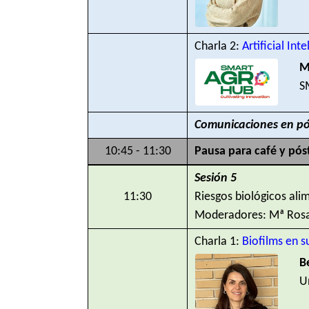
Charla 2:
Artificial In
M
S
Comunicaciones en pós
10:45 - 11:30
Pausa para café y pós
Sesión 5
11:30
Riesgos biológicos ali
Moderadores: Mª Rosa 
Charla 1:
Biofilms en s
B
U